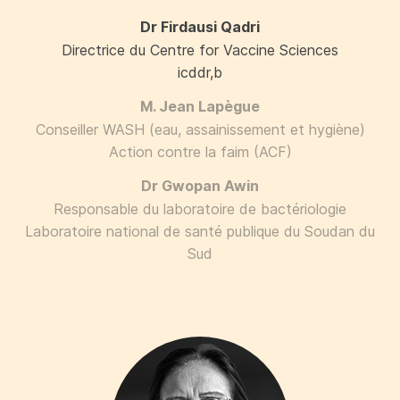
Dr Firdausi Qadri
Directrice du Centre for Vaccine Sciences
icddr,b
M. Jean Lapègue
Conseiller WASH (eau, assainissement et hygiène)
Action contre la faim (ACF)
Dr Gwopan Awin
Responsable du laboratoire de bactériologie
Laboratoire national de santé publique du Soudan du
Sud